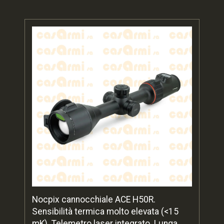
Nocpix cannocchiale ACE H50R.
Sensibilità termica molto elevata (<15
mK). Telemetro laser integrato. Lunga