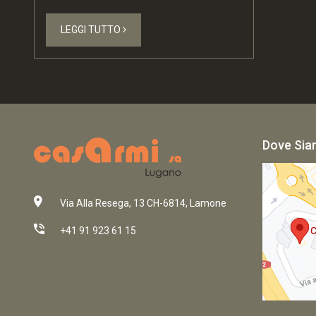
LEGGI TUTTO
Dove Si
Via Alla Resega, 13 CH-6814, Lamone
+41 91 923 61 15