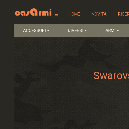
HOME
NOVITÀ
RICE
ACCESSORI
DIVERSI
ARMI
Swarovs