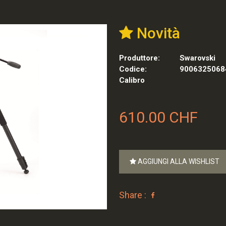
Novità
Produttore:
Swarovski
Codice:
9006325068
Calibro
610.00 CHF
AGGIUNGI ALLA WISHLIST
Share :