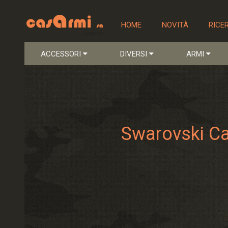
HOME
NOVITÀ
RICE
ACCESSORI
DIVERSI
ARMI
Swarovski Can