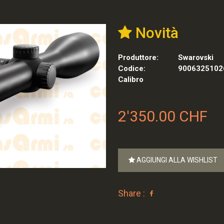
Novità
Produttore:
Swarovski
Codice:
9006325102
Calibro
2'350.00 CHF
AGGIUNGI ALLA WISHLIST
Share :