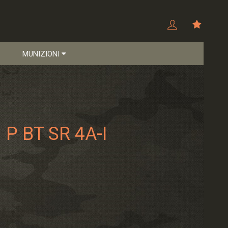
MUNIZIONI
. P BT SR 4A-I