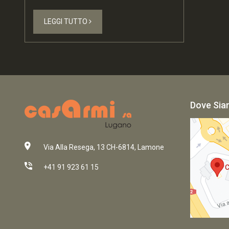
LEGGI TUTTO
Dove Si
Via Alla Resega, 13 CH-6814, Lamone
+41 91 923 61 15