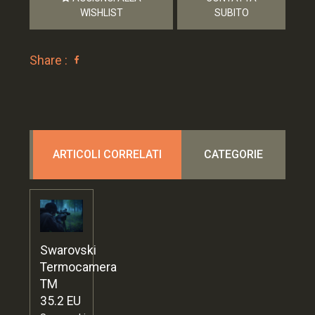
WISHLIST
SUBITO
Share :
ARTICOLI CORRELATI
CATEGORIE
Swarovski
Termocamera
TM
35.2 EU