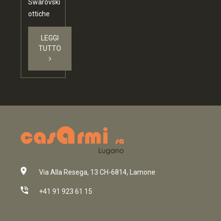
Swarovski
ottiche
LEGGI
TUTTO
Via Alla Resega, 13 CH-6814, Lamone
+41 91 923 61 15