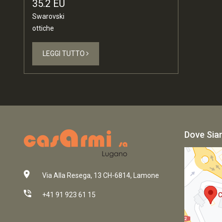
35.2 EU
Swarovski
ottiche
LEGGI TUTTO
Dove Si
Via Alla Resega, 13 CH-6814, Lamone
+41 91 923 61 15