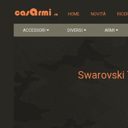
HOME
NOVITÀ
RICE
ACCESSORI
DIVERSI
ARMI
Swarovski 