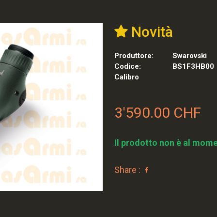
Novità
Produttore:
Swarovski
Codice:
BS1F3HB00
Calibro
3'590.00 CHF
Il prodotto non è al mome
Share :