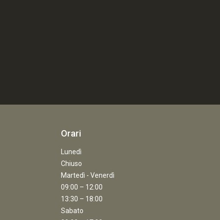
Orari
Lunedì
Chiuso
Martedì - Venerdì
09:00 – 12:00
13:30 – 18:00
Sabato