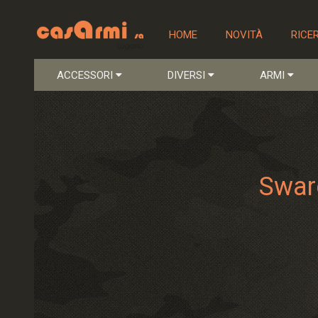
HOME
NOVITÀ
RICE
ACCESSORI
DIVERSI
ARMI
Swar