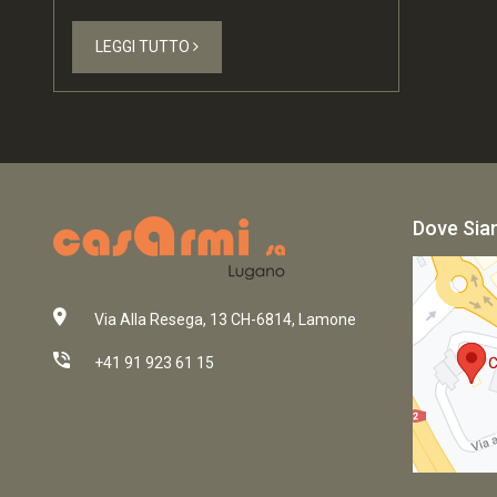
LEGGI TUTTO
Dove Si
Via Alla Resega, 13 CH-6814, Lamone
+41 91 923 61 15