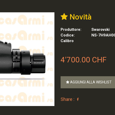
Novità
Produttore:
Swarovski
Codice:
NS-7H9AH0
Calibro
4'700.00 CHF
AGGIUNGI ALLA WISHLIST
Share :