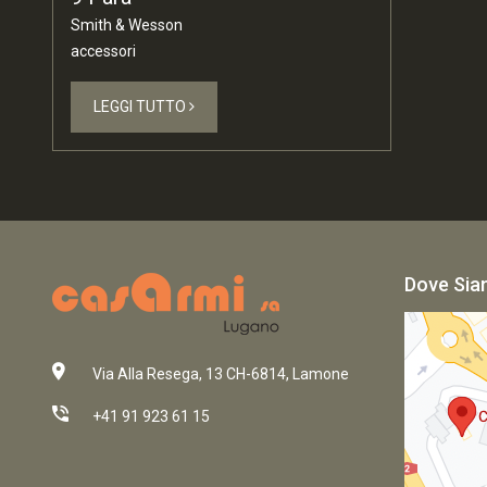
Smith & Wesson
accessori
LEGGI TUTTO
Dove Si
Via Alla Resega, 13 CH-6814, Lamone
+41 91 923 61 15