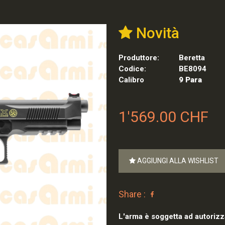
Novità
Produttore:
Beretta
Codice:
BE8094
Calibro
9 Para
1'569.00 CHF
AGGIUNGI ALLA WISHLIST
Share :
L'arma è soggetta ad autorizz