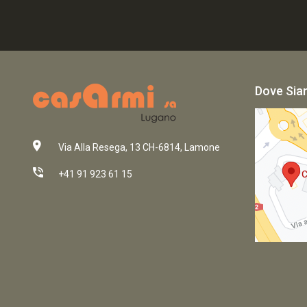
Dove Si
Via Alla Resega, 13 CH-6814, Lamone
+41 91 923 61 15