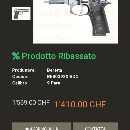
Prodotto Ribassato
Produttore:
Beretta
Codice:
BE80392XIRDO
Calibro
9 Para
1'569.00 CHF
1'410.00 CHF
AGGIUNGI ALLA
CONTATTA