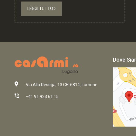
LEGGI TUTTO
Dove Si
Via Alla Resega, 13 CH-6814, Lamone
+41 91 923 61 15