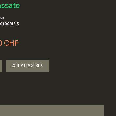
assato
iva
0100/42.5
0 CHF
CONTATTA SUBITO