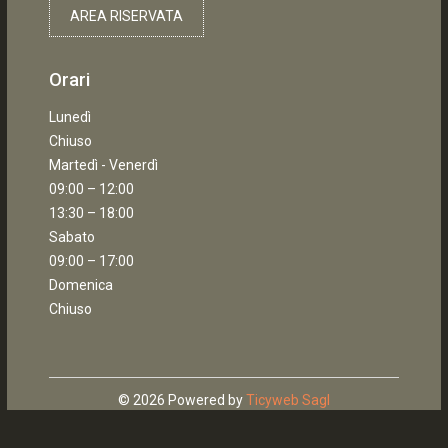
AREA RISERVATA
Orari
Lunedì
Chiuso
Martedì - Venerdì
09:00 – 12:00
13:30 – 18:00
Sabato
09:00 – 17:00
Domenica
Chiuso
© 2026 Powered by
Ticyweb Sagl
Home
Cerca
Contattaci