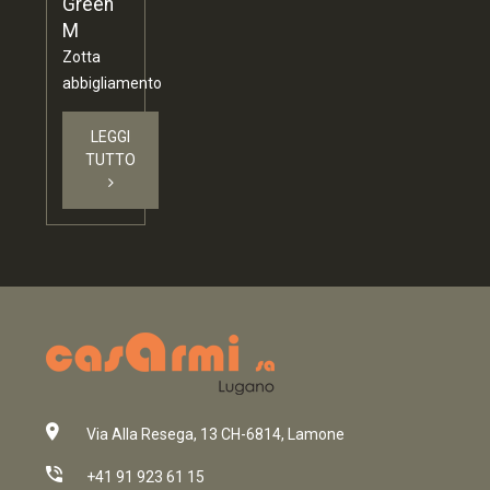
Green
M
Zotta
abbigliamento
LEGGI
TUTTO
Via Alla Resega, 13 CH-6814, Lamone
+41 91 923 61 15