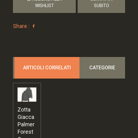
WISHLIST
SUBITO
Share :
ARTICOLI CORRELATI
CATEGORIE
Zotta
Giacca
Palmer
Forest