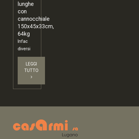
lunghe
con
cannocchiale
150x45x33cm,
64kg
Infac
diversi
LEGGI
TUTTO