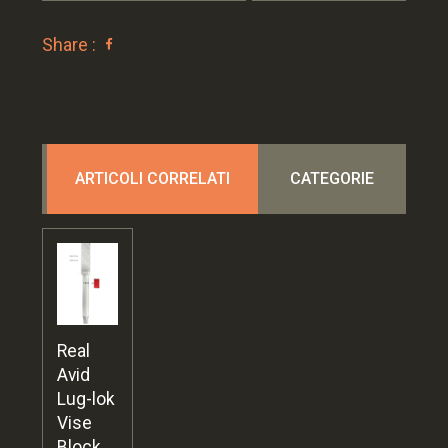
Share :
ARTICOLI CORRELATI
CATEGORIE
Real
Avid
Lug-lok
Vise
Block