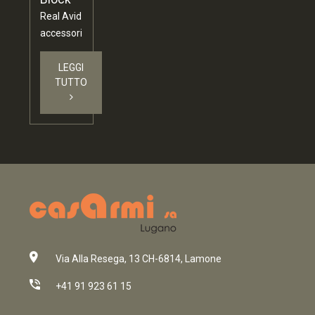
Real Avid
accessori
LEGGI
TUTTO
Via Alla Resega, 13 CH-6814, Lamone
+41 91 923 61 15