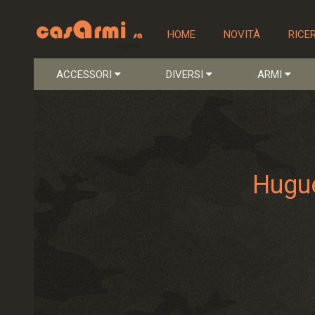
HOME
NOVITÀ
RICE
ACCESSORI
DIVERSI
ARMI
Hugue