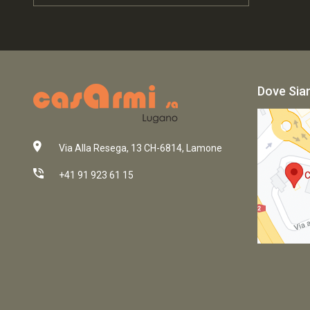
Dove Si
Via Alla Resega, 13 CH-6814, Lamone
+41 91 923 61 15