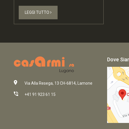
LEGGI TUTTO
Dove Si
Via Alla Resega, 13 CH-6814, Lamone
+41 91 923 61 15