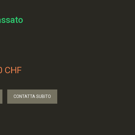
assato
0 CHF
CONTATTA SUBITO