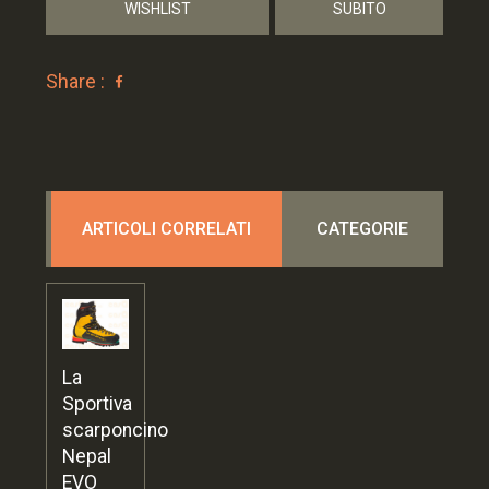
WISHLIST
SUBITO
Share :
ARTICOLI CORRELATI
CATEGORIE
La
Sportiva
scarponcino
Nepal
EVO