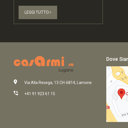
LEGGI TUTTO
Dove Si
Via Alla Resega, 13 CH-6814, Lamone
+41 91 923 61 15