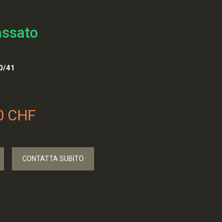
assato
0/41
0 CHF
CONTATTA SUBITO