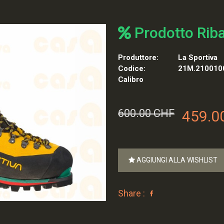
Prodotto Rib
Produttore:
La Sportiva
Codice:
21M.210010
Calibro
600.00 CHF
459.0
AGGIUNGI ALLA WISHLIST
Share :