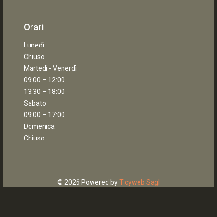
Orari
Lunedì
Chiuso
Martedì - Venerdì
09:00 – 12:00
13:30 – 18:00
Sabato
09:00 – 17:00
Domenica
Chiuso
© 2026 Powered by
Ticyweb Sagl
Home
Cerca
Contattaci