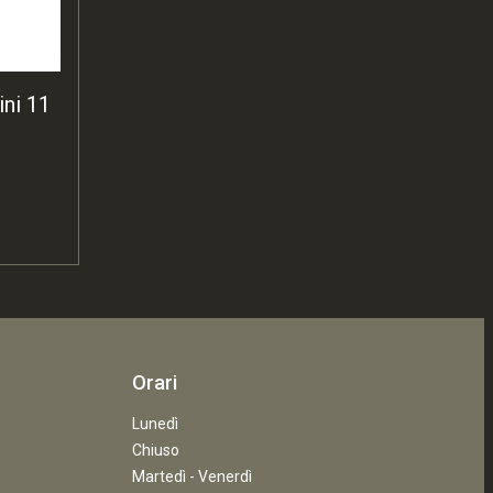
ini 11
Orari
Lunedì
Chiuso
Martedì - Venerdì